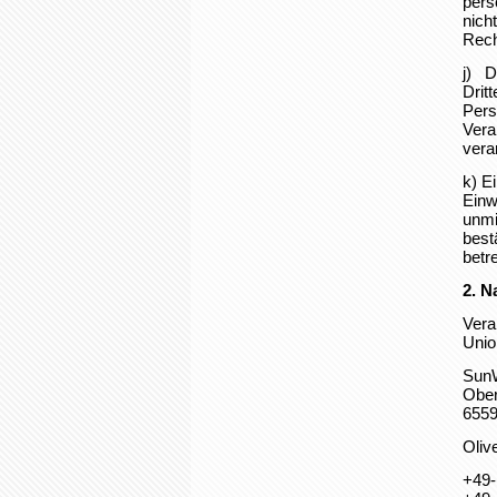
pers
nich
Rech
j) Dr
Drit
Pers
Vera
vera
k) Ei
Einw
unmi
best
betr
2. N
Vera
Unio
Sun
Ober
6559
Oliv
+49-