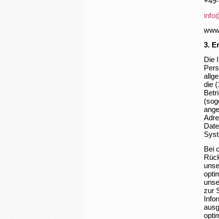
+49-
info
www.
3. E
Die 
Pers
allg
die 
Betr
(sog
ange
Adre
Date
Syst
Bei 
Rück
unse
opti
unse
zur 
Info
ausg
opti