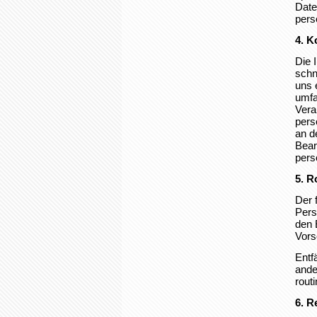
Date
pers
4. K
Die 
schn
uns 
umfa
Vera
pers
an d
Bear
pers
5. 
Der 
Pers
den 
Vors
Entf
ande
rout
6. R