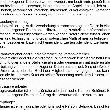
onenbezogenen Daten verwendet werden, um bestimmte persönliche As
on beziehen, zu bewerten, insbesondere, um Aspekte bezüglich Arbeits
ndheit, persönlicher Vorlieben, Interessen, Zuverlässigkeit, Verhalte
er natürlichen Person zu analysieren oder vorherzusagen.
seudonymisierung
donymisierung ist die Verarbeitung personenbezogener Daten in eine
onenbezogenen Daten ohne Hinzuziehung zusätzlicher Informationen 
offenen Person zugeordnet werden können, sofern diese zusätzlichen
en und technischen und organisatorischen Maßnahmen unterliegen, d
onenbezogenen Daten nicht einer identifizierten oder identifizierbar
en.
erantwortlicher oder für die Verarbeitung Verantwortlicher
ntwortlicher oder für die Verarbeitung Verantwortlicher ist die natürli
ichtung oder andere Stelle, die allein oder gemeinsam mit anderen üb
rbeitung von personenbezogenen Daten entscheidet. Sind die Zwecke 
Unionsrecht oder das Recht der Mitgliedstaaten vorgegeben, so kann
en die bestimmten Kriterien seiner Benennung nach dem Unionsrecht
esehen werden.
uftragsverarbeiter
ragsverarbeiter ist eine natürliche oder juristische Person, Behörde, E
onenbezogene Daten im Auftrag des Verantwortlichen verarbeitet.
mpfänger
änger ist eine natürliche oder juristische Person, Behörde, Einrichtun