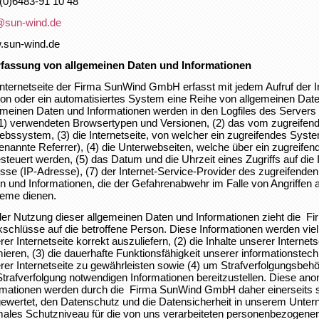
(0)6483-91 10 48
@sun-wind.de
sun-wind.de
rfassung von allgemeinen Daten und Informationen
Internetseite der Firma SunWind GmbH erfasst mit jedem Aufruf der In
on oder ein automatisiertes System eine Reihe von allgemeinen Date
emeinen Daten und Informationen werden in den Logfiles des Servers
(1) verwendeten Browsertypen und Versionen, (2) das vom zugreife
iebssystem, (3) die Internetseite, von welcher ein zugreifendes Syste
enannte Referrer), (4) die Unterwebseiten, welche über ein zugreifen
steuert werden, (5) das Datum und die Uhrzeit eines Zugriffs auf die In
sse (IP-Adresse), (7) der Internet-Service-Provider des zugreifende
n und Informationen, die der Gefahrenabwehr im Falle von Angriffen 
eme dienen.
der Nutzung dieser allgemeinen Daten und Informationen zieht die
schlüsse auf die betroffene Person. Diese Informationen werden vielm
rer Internetseite korrekt auszuliefern, (2) die Inhalte unserer Interne
mieren, (3) die dauerhafte Funktionsfähigkeit unserer informationst
rer Internetseite zu gewährleisten sowie (4) um Strafverfolgungsbehö
Strafverfolgung notwendigen Informationen bereitzustellen. Diese a
rmationen werden durch die Firma SunWind GmbH daher einerseits sta
ewertet, den Datenschutz und die Datensicherheit in unserem Untern
males Schutzniveau für die von uns verarbeiteten personenbezogene