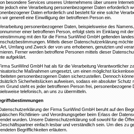
on besondere Services unseres Unternehmens über unsere Internet
te jedoch eine Verarbeitung personenbezogener Daten erforderlich we
onenbezogener Daten erforderlich und besteht für eine solche Verarb
n wir generell eine Einwilligung der betroffenen Person ein.
Verarbeitung personenbezogener Daten, beispielsweise des Namens, 
fonnummer einer betroffenen Person, erfolgt stets im Einklang mit d
einstimmung mit den für die Firma SunWind GmbH geltenden landes
nschutzbestimmungen. Mittels dieser Datenschutzerklärung möchte 
 Art, Umfang und Zweck der von uns erhobenen, genutzten und vera
rmieren. Ferner werden betroffene Personen mittels dieser Datenschu
te aufgeklärt.
Firma SunWind GmbH hat als für die Verarbeitung Verantwortlicher z
nisatorische Maßnahmen umgesetzt, um einen möglichst lückenlosen 
rbeiteten personenbezogenen Daten sicherzustellen. Dennoch können
dsätzlich Sicherheitslücken aufweisen, sodass ein absoluter Schutz 
em Grund steht es jeder betroffenen Person frei, personenbezogene 
pielsweise telefonisch, an uns zu übermitteln.
egriffsbestimmungen
Datenschutzerklärung der Firma SunWind GmbH beruht auf den Begriff
päischen Richtlinien- und Verordnungsgeber beim Erlass der Date
endet wurden. Unsere Datenschutzerklärung soll sowohl für die Öffen
Geschäftspartner einfach lesbar und verständlich sein. Um dies zu g
endeten Begrifflichkeiten erläutern.