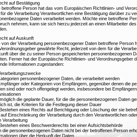
echt auf Bestätigung
 betroffene Person hat das vom Europäischen Richtlinien- und Vero
für die Verarbeitung Verantwortlichen eine Bestätigung darüber zu ver
onenbezogene Daten verarbeitet werden. Möchte eine betroffene Per
ruch nehmen, kann sie sich hierzu jederzeit an einen Mitarbeiter des 
den.
echt auf Auskunft
 von der Verarbeitung personenbezogener Daten betroffene Person h
Verordnungsgeber gewährte Recht, jederzeit von dem für die Verarbei
unft über die zu seiner Person gespeicherten personenbezogenen Da
lten. Ferner hat der Europäische Richtlinien- und Verordnungsgeber 
ende Informationen zugestanden:
Verarbeitungszwecke
Kategorien personenbezogener Daten, die verarbeitet werden
Empfänger oder Kategorien von Empfängern, gegenüber denen die p
en sind oder noch offengelegt werden, insbesondere bei Empfängern in
nisationen
s möglich die geplante Dauer, für die die personenbezogenen Daten ges
ich ist, die Kriterien für die Festlegung dieser Dauer
Bestehen eines Rechts auf Berichtigung oder Löschung der sie bet
 auf Einschränkung der Verarbeitung durch den Verantwortlichen od
e Verarbeitung
Bestehen eines Beschwerderechts bei einer Aufsichtsbehörde
 die personenbezogenen Daten nicht bei der betroffenen Person erh
rmationen über die Herkunft der Daten