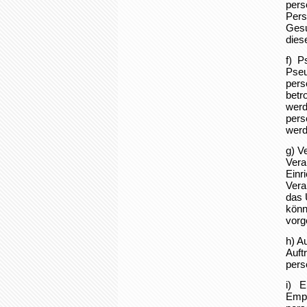
pers
Pers
Gesu
dies
f) P
Pseu
pers
betr
werd
pers
werd
g) V
Vera
Einr
Vera
das 
könn
vorg
h) A
Auft
pers
i) E
Empf