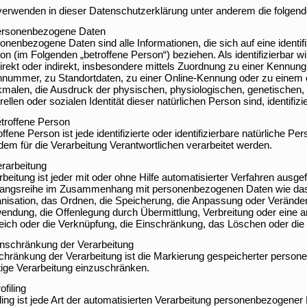
verwenden in dieser Datenschutzerklärung unter anderem die folgende
ersonenbezogene Daten
onenbezogene Daten sind alle Informationen, die sich auf eine identifizi
on (im Folgenden „betroffene Person“) beziehen. Als identifizierbar w
direkt oder indirekt, insbesondere mittels Zuordnung zu einer Kennu
nummer, zu Standortdaten, zu einer Online-Kennung oder zu einem
malen, die Ausdruck der physischen, physiologischen, genetischen, 
rellen oder sozialen Identität dieser natürlichen Person sind, identifiz
etroffene Person
offene Person ist jede identifizierte oder identifizierbare natürliche
dem für die Verarbeitung Verantwortlichen verarbeitet werden.
erarbeitung
rbeitung ist jeder mit oder ohne Hilfe automatisierter Verfahren ausg
angsreihe im Zusammenhang mit personenbezogenen Daten wie das 
nisation, das Ordnen, die Speicherung, die Anpassung oder Veränder
endung, die Offenlegung durch Übermittlung, Verbreitung oder eine a
eich oder die Verknüpfung, die Einschränkung, das Löschen oder die
inschränkung der Verarbeitung
chränkung der Verarbeitung ist die Markierung gespeicherter persone
tige Verarbeitung einzuschränken.
ofiling
iling ist jede Art der automatisierten Verarbeitung personenbezogener 