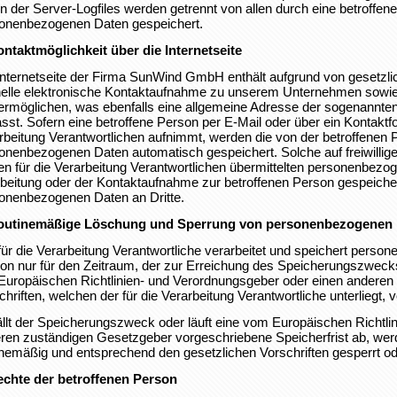
n der Server-Logfiles werden getrennt von allen durch eine betroff
onenbezogenen Daten gespeichert.
ontaktmöglichkeit über die Internetseite
Internetseite der Firma SunWind GmbH enthält aufgrund von gesetzlic
elle elektronische Kontaktaufnahme zu unserem Unternehmen sowie
ermöglichen, was ebenfalls eine allgemeine Adresse der sogenannten
sst. Sofern eine betroffene Person per E-Mail oder über ein Kontaktf
rbeitung Verantwortlichen aufnimmt, werden die von der betroffenen 
onenbezogenen Daten automatisch gespeichert. Solche auf freiwillige
en für die Verarbeitung Verantwortlichen übermittelten personenbez
beitung oder der Kontaktaufnahme zur betroffenen Person gespeichert
onenbezogenen Daten an Dritte.
Routinemäßige Löschung und Sperrung von personenbezogenen
für die Verarbeitung Verantwortliche verarbeitet und speichert perso
on nur für den Zeitraum, der zur Erreichung des Speicherungszwecks e
Europäischen Richtlinien- und Verordnungsgeber oder einen anderen
chriften, welchen der für die Verarbeitung Verantwortliche unterliegt,
ällt der Speicherungszweck oder läuft eine vom Europäischen Richtl
ren zuständigen Gesetzgeber vorgeschriebene Speicherfrist ab, we
inemäßig und entsprechend den gesetzlichen Vorschriften gesperrt od
echte der betroffenen Person