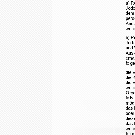
a) R
Jede
dem 
pers
Ansp
wen
b) R
Jede
und 
Ausk
erha
folg
die 
die 
die 
word
Orga
fall
mögl
das 
oder
dies
das 
wenn
Info