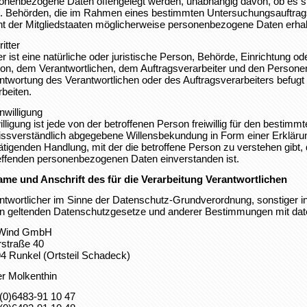
onenbezogene Daten offengelegt werden, unabhängig davon, ob es sich
t. Behörden, die im Rahmen eines bestimmten Untersuchungsauftra
t der Mitgliedstaaten möglicherweise personenbezogene Daten erhalt
itter
ter ist eine natürliche oder juristische Person, Behörde, Einrichtung o
on, dem Verantwortlichen, dem Auftragsverarbeiter und den Personen,
ntwortung des Verantwortlichen oder des Auftragsverarbeiters befug
rbeiten.
nwilligung
illigung ist jede von der betroffenen Person freiwillig für den bestimmt
ssverständlich abgegebene Willensbekundung in Form einer Erklärun
ätigenden Handlung, mit der die betroffene Person zu verstehen gibt, 
effenden personenbezogenen Daten einverstanden ist.
ame und Anschrift des für die Verarbeitung Verantwortlichen
ntwortlicher im Sinne der Datenschutz-Grundverordnung, sonstiger i
n geltenden Datenschutzgesetze und anderer Bestimmungen mit daten
Wind GmbH
straße 40
4 Runkel (Ortsteil Schadeck)
er Molkenthin
(0)6483-91 10 47