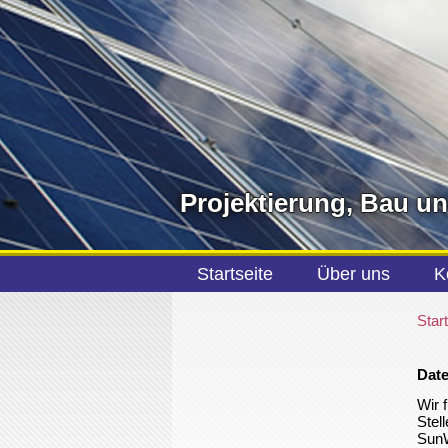
Projektierung, Bau u
Startseite
Über uns
K
Start
Date
Wir 
Stel
SunW