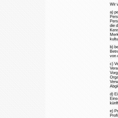
Wir 
a) p
Pers
Pers
die 
Kenn
Merk
kultu
b) b
Betr
von 
c) V
Vera
Vorg
Orga
Verw
Abgl
d) E
Eins
künf
e) Pr
Prof