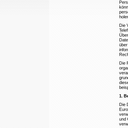
Pers
könn
pers
hole
Die 
Tele
Über
Date
über
info
Rech
Die 
orga
vera
grun
dies
beis
1. B
Die 
Euro
verw
und 
verw